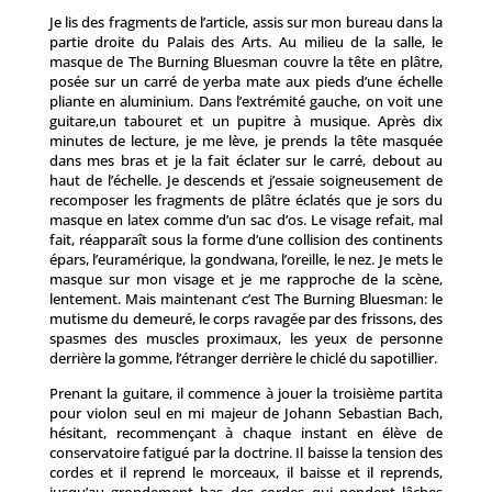
Je lis des fragments de l’article, assis sur mon bureau dans la
partie droite du Palais des Arts. Au milieu de la salle, le
masque de The Burning Bluesman couvre la tête en plâtre,
posée sur un carré de yerba mate aux pieds d’une échelle
pliante en aluminium. Dans l’extrémité gauche, on voit une
guitare,un tabouret et un pupitre à musique. Après dix
minutes de lecture, je me lève, je prends la tête masquée
dans mes bras et je la fait éclater sur le carré, debout au
haut de l’échelle. Je descends et j’essaie soigneusement de
recomposer les fragments de plâtre éclatés que je sors du
masque en latex comme d’un sac d’os. Le visage refait, mal
fait, réapparaît sous la forme d’une collision des continents
épars, l’euramérique, la gondwana, l’oreille, le nez. Je mets le
masque sur mon visage et je me rapproche de la scène,
lentement. Mais maintenant c’est The Burning Bluesman: le
mutisme du demeuré, le corps ravagée par des frissons, des
spasmes des muscles proximaux, les yeux de personne
derrière la gomme, l’étranger derrière le chiclé du sapotillier.
Prenant la guitare, il commence à jouer la troisième partita
pour violon seul en mi majeur de Johann Sebastian Bach,
hésitant, recommençant à chaque instant en élève de
conservatoire fatigué par la doctrine. Il baisse la tension des
cordes et il reprend le morceaux, il baisse et il reprends,