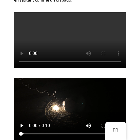
en sautant comme un crapaud.
FR