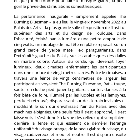
et que j’ai dû tondre pour faire le masque glabre, la peau
gonflé privée des stimulations somesthésiques.
La performance inaugurale – simplement appelée The
Burning Bluesman – a eu lieu le vingt-six novembre 2022 au
Palais des Arts – la plus grande salle d’exposition de l’Institut
supérieur des arts et du design de Toulouse. Dans
l’obscurité, éclairé par la lumière d’une petite ampoule de
cinq watts, un moulage de ma tête en plâtre reposait sur un
grand cercle de yerba mate, ilex paraguariensis, dans
l’extrémité gauche du Palais, sur les arabesques des dalles
en marbre coloré. Autour du cercle, qui devenait foyer
lumineux, deux cimaises enfermaient les participant.e.s
dans une surface de vingt mètres carrés. Entre le cimaises, à
travers une feinte de vingt centimètres de largeur, les
participant.e.s voyaient The Burning Bluesman, Rat – taupe,
sauter en cloche-pied, jouer la guitare, chanter, danser, à la
fois bête de foire, illuminé par les lucioles et les lampyres,
perdu et retrouvé, disparaissant sur des terrain invisibles et
modifiant le son qui envahissait l’air du Palais avec des
machines éloignées. Une seule fois il s’est approché, il s’est
laissé voir, il s’est donné à la vue des celleux qui s’empilaient
derrière la fente et qui essaient de démêler l’étrange
uniformité du visage orange, de la peau glabre du visage, du
visage cadavéreux, et mou, et neutre. Il est disparu ensuite