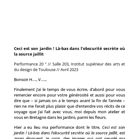
Ceci est son jardin ! Là-bas dans l’obscurité secrète où
la source jaillit
Performance 20 ” // Salle 203, Institut supérieur des arts et
du design de Toulouse // Avril 2023
Bonsoir H…., V…..,
Finalement j’ai le temps de vous écrire, d’abord pour vous
remercier encore pour votre générosité et aussi pour vous
dire que – si jamais on a le temps avant la fin de l’année –
rien ne me ferait plus plaisir que d’entendre vos récits de ce
voyage que j’ai fait avec vous, moi depuis mon atelier et
vous en Bretagne dans les jardins, parmi les fleurs.
Hier a eu lieu ma performance dont le titre,
Ceci est son
jardin ! Là-bas dans l’obscurité secrète où la source jaillit
, est
assez éloquent, je crois, des images qui ont peuplé ma