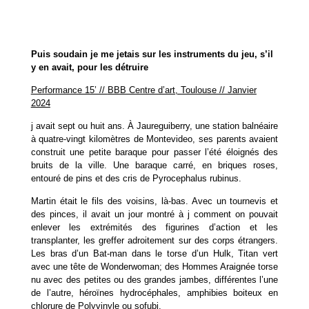
Puis soudain je me jetais sur les instruments du jeu, s’il
y en avait, pour les détruire
Performance 15’ //
BBB Centre d’art, Toulouse // Janvier
2024
j avait sept ou huit ans. À Jaureguiberry, une station balnéaire
à quatre-vingt kilomètres de Montevideo, ses parents avaient
construit une petite baraque pour passer l’été éloignés des
bruits de la ville. Une baraque carré, en briques roses,
entouré de pins et des cris de Pyrocephalus rubinus.
Martin était le fils des voisins, là-bas. Avec un tournevis et
des pinces, il avait un jour montré à j comment on pouvait
enlever les extrémités des figurines d’action et les
transplanter, les greffer adroitement sur des corps étrangers.
Les bras d’un Bat-man dans le torse d’un Hulk, Titan vert
avec une tête de Wonderwoman; des Hommes Araignée torse
nu avec des petites ou des grandes jambes, différentes l’une
de l’autre, héroïnes hydrocéphales, amphibies boiteux en
chlorure de Polyvinyle ou sofubi.