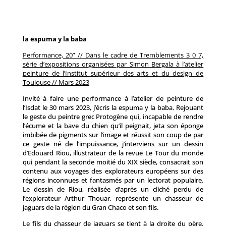
la espuma y la baba
Performance, 20” // Dans le cadre de Tremblements 3 0 7,
série d’expositions organisées par Simon Bergala à l’atelier
peinture de l’Institut supérieur des arts et du design de
Toulouse // Mars 2023
Invité à faire une performance à l’atelier de peinture de
l’Isdat le 30 mars 2023, j’écris la espuma y la baba. Rejouant
le geste du peintre grec Protogène qui, incapable de rendre
l’écume et la bave du chien qu’il peignait, jeta son éponge
imbibée de pigments sur l’image et réussit son coup de par
ce geste né de l’impuissance, j’interviens sur un dessin
d’Edouard Riou, illustrateur de la revue Le Tour du monde
qui pendant la seconde moitié du XIX siècle, consacrait son
contenu aux voyages des explorateurs européens sur des
régions inconnues et fantasmés par un lectorat populaire.
Le dessin de Riou, réalisée d’après un cliché perdu de
l’explorateur Arthur Thouar, représente un chasseur de
jaguars de la région du Gran Chaco et son fils.
Le fils du chasseur de jaguars se tient à la droite du père.