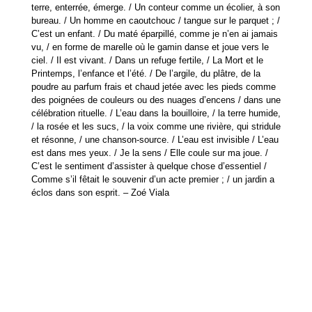
terre, enterrée, émerge. / Un conteur comme un écolier, à son
bureau. / Un homme en caoutchouc / tangue sur le parquet ; /
C’est un enfant. / Du maté éparpillé, comme je n’en ai jamais
vu, / en forme de marelle où le gamin danse et joue vers le
ciel. / Il est vivant. / Dans un refuge fertile, / La Mort et le
Printemps, l’enfance et l’été. / De l’argile, du plâtre, de la
poudre au parfum frais et chaud jetée avec les pieds comme
des poignées de couleurs ou des nuages d’encens / dans une
célébration rituelle. / L’eau dans la bouilloire, / la terre humide,
/ la rosée et les sucs, / la voix comme une rivière, qui stridule
et résonne, / une chanson-source. / L’eau est invisible / L’eau
est dans mes yeux. / Je la sens / Elle coule sur ma joue. /
C’est le sentiment d’assister à quelque chose d’essentiel /
Comme s’il fêtait le souvenir d’un acte premier ; / un jardin a
éclos dans son esprit. – Zoé Viala