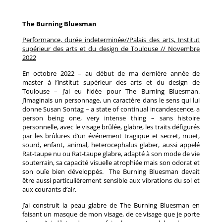
The Burning Bluesman
Performance, durée indeterminée//Palais des arts, Institut
supérieur des arts et du design de Toulouse // Novembre
2022
En octobre 2022 – au début de ma dernière année de
master à l’institut supérieur des arts et du design de
Toulouse – j’ai eu l’idée pour The Burning Bluesman.
J’imaginais un personnage, un caractère dans le sens qui lui
donne Susan Sontag – a state of continual incandescence, a
person being one, very intense thing – sans histoire
personnelle, avec le visage brûlée, glabre, les traits défigurés
par les brûlures d’un événement tragique et secret, muet,
sourd, enfant, animal, heterocephalus glaber, aussi appelé
Rat-taupe nu ou Rat-taupe glabre, adapté à son mode de vie
souterrain, sa capacité visuelle atrophiée mais son odorat et
son ouïe bien développés. The Burning Bluesman devait
être aussi particulièrement sensible aux vibrations du sol et
aux courants d’air.
J’ai construit la peau glabre de The Burning Bluesman en
faisant un masque de mon visage, de ce visage que je porte